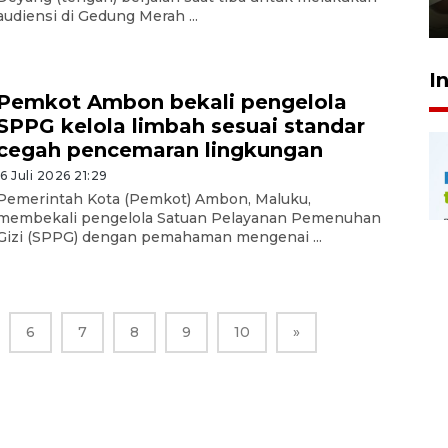
23 Juli 2026 14:28
audiensi di Gedung Merah ...
I
Pemkot Ambon bekali pengelola
SPPG kelola limbah sesuai standar
cegah pencemaran lingkungan
16 Juli 2026 21:29
Pemerintah Kota (Pemkot) Ambon, Maluku,
membekali pengelola Satuan Pelayanan Pemenuhan
Gizi (SPPG) dengan pemahaman mengenai ...
6
7
8
9
10
»