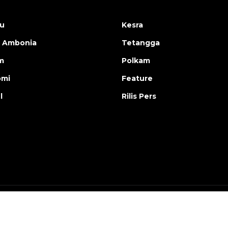
u
Kesra
 Ambonia
Tetangga
m
Polkam
omi
Feature
l
Rilis Pers