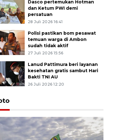
Dasco pertemukan Hotman
dan Ketum PWI demi
persatuan
28 Juli 2026 16:41
Polisi pastikan bom pesawat
temuan warga di Ambon
sudah tidak aktif
27 Juli 2026 15:56
Lanud Pattimura beri layanan
kesehatan gratis sambut Hari
Bakti TNI AU
26 Juli 2026 12:20
Euforia s
oto
Ternate
4 Juli 2026 11:1