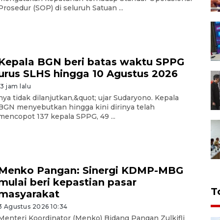
Prosedur (SOP) di seluruh Satuan ...
Kepala BGN beri batas waktu SPPG
urus SLHS hingga 10 Agustus 2026
13 jam lalu
nya tidak dilanjutkan,&quot; ujar Sudaryono. Kepala
BGN menyebutkan hingga kini dirinya telah
mencopot 137 kepala SPPG, 49 ...
Menko Pangan: Sinergi KDMP-MBG
mulai beri kepastian pasar
T
masyarakat
3 Agustus 2026 10:34
Menteri Koordinator (Menko) Bidang Pangan Zulkifli