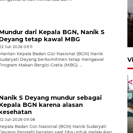
Unjuk rasa protes penataan
Pasar Higienis
Mundur dari Kepala BGN, Nanik S
Deyang tetap kawal MBG
5 Mei 2026 05:32
22 Juli 2026 09:11
Mantan Kepala Badan Gizi Nasional (BGN) Nanik
V
Sudaryati Deyang berkomitmen tetap mengawal
Program Makan Bergizi Gratis (MBG). ...
Nanik S Deyang mundur sebagai
Kepala BGN karena alasan
kesehatan
Ambon ajak semua pihak buka
22 Juli 2026 09:08
ruang pada anak di lembaga
Kepala Badan Gizi Nasional (BGN) Nanik Sudaryati
pembinaan
Deyang (tengah) berjalan saat tiba untuk melakukan