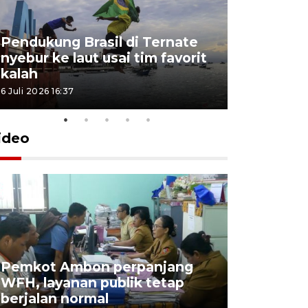
Pendukung Brasil di Ternate
nyebur ke laut usai tim favorit
kalah
6 Juli 2026 16:37
ideo
Pemkot Ambon perpanjang
WFH, layanan publik tetap
Pemkot 
berjalan normal
registrasi