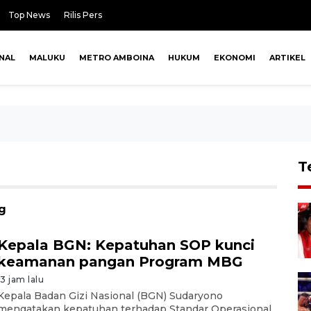
Top News
Rilis Pers
NAL
MALUKU
METRO AMBOINA
HUKUM
EKONOMI
ARTIKEL
T
g
Kepala BGN: Kepatuhan SOP kunci
keamanan pangan Program MBG
13 jam lalu
Kepala Badan Gizi Nasional (BGN) Sudaryono
mengatakan kepatuhan terhadap Standar Operasional