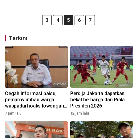
3
4
5
6
7
Terkini
Cegah informasi palsu,
Persija Jakarta dapatkan
pemprov imbau warga
bekal berharga dari Piala
waspadai hoaks lowongan
Presiden 2026
kerja Blok Masela
7 jam lalu
12 jam lalu