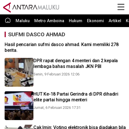
Maluku
Metro Amboina
Hukum
Ekonomi
Artikel
K
SUFMI DASCO AHMAD
Hasil pencarian sufmi dasco ahmad. Kami memiliki 278
berita.
DPR rapat dengan 4 menteri dan 2 kepala
lembaga bahas masalah JKN PBI
Senin, 9 Februari 2026 12:06
HUT Ke-18 Partai Gerindra di DPR dihadiri
elite partai hingga menteri
Jumat, 6 Februari 2026 17:31
Cak Imin: Voting elektronik bisa diadakan bila