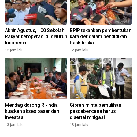
Akhir Agustus, 100 Sekolah
BPIP tekankan pembentukan
Rakyat beroperasi di seluruh
karakter dalam pendidikan
Indonesia
Paskibraka
12 jam lalu
12 jam lalu
Mendag dorong RI-India
Gibran minta pemulihan
kuatkan akses pasar dan
pascabencana harus
investasi
disertai mitigasi
13 jam lalu
13 jam lalu