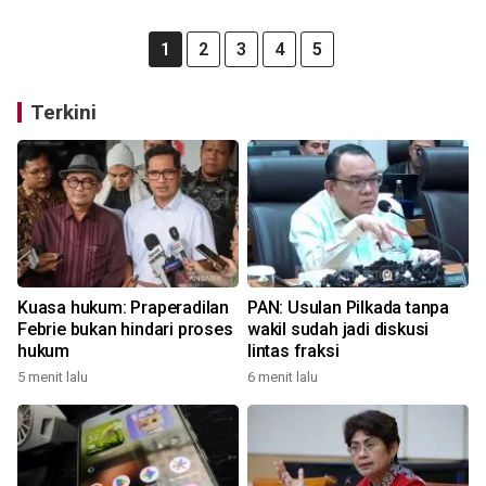
1
2
3
4
5
Terkini
Kuasa hukum: Praperadilan
PAN: Usulan Pilkada tanpa
Febrie bukan hindari proses
wakil sudah jadi diskusi
hukum
lintas fraksi
5 menit lalu
6 menit lalu