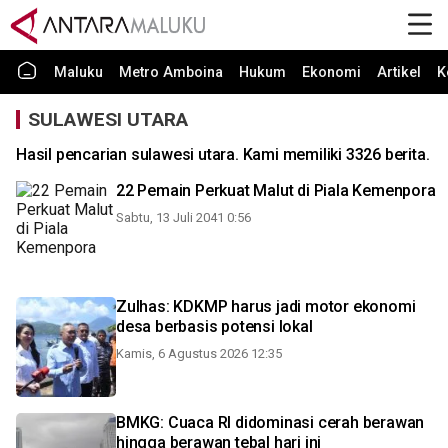
Maluku
Metro Amboina
Hukum
Ekonomi
Artikel
K
SULAWESI UTARA
Hasil pencarian sulawesi utara. Kami memiliki 3326 berita.
22 Pemain Perkuat Malut di Piala Kemenpora
Sabtu, 13 Juli 2041 0:56
Zulhas: KDKMP harus jadi motor ekonomi
desa berbasis potensi lokal
Kamis, 6 Agustus 2026 12:35
BMKG: Cuaca RI didominasi cerah berawan
hingga berawan tebal hari ini