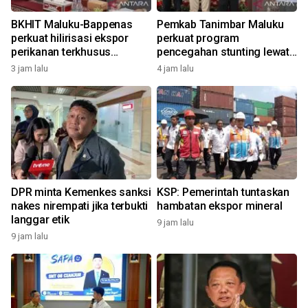
BKHIT Maluku-Bappenas
Pemkab Tanimbar Maluku
perkuat hilirisasi ekspor
perkuat program
perikanan terkhusus
pencegahan stunting lewat
komoditas TCT
Genting 2026
3 jam lalu
4 jam lalu
DPR minta Kemenkes sanksi
KSP: Pemerintah tuntaskan
nakes nirempati jika terbukti
hambatan ekspor mineral
langgar etik
9 jam lalu
9 jam lalu