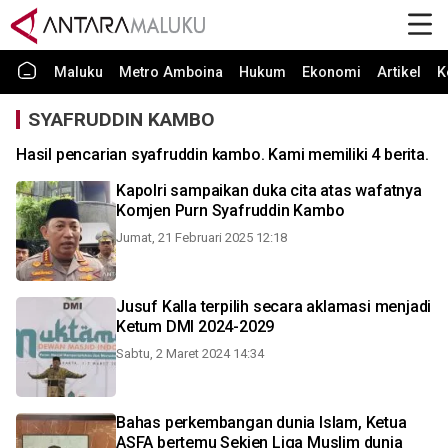
Maluku
Metro Amboina
Hukum
Ekonomi
Artikel
K
SYAFRUDDIN KAMBO
Hasil pencarian syafruddin kambo. Kami memiliki 4 berita.
Kapolri sampaikan duka cita atas wafatnya
Komjen Purn Syafruddin Kambo
Jumat, 21 Februari 2025 12:18
Jusuf Kalla terpilih secara aklamasi menjadi
Ketum DMI 2024-2029
Sabtu, 2 Maret 2024 14:34
Bahas perkembangan dunia Islam, Ketua
ASFA bertemu Sekjen Liga Muslim dunia