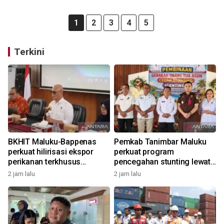
1
2
3
4
5
Terkini
BKHIT Maluku-Bappenas
Pemkab Tanimbar Maluku
perkuat hilirisasi ekspor
perkuat program
perikanan terkhusus
pencegahan stunting lewat
komoditas TCT
Genting 2026
2 jam lalu
2 jam lalu