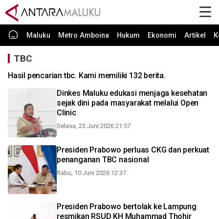
Maluku
Metro Amboina
Hukum
Ekonomi
Artikel
K
TBC
Hasil pencarian tbc. Kami memiliki 132 berita.
Dinkes Maluku edukasi menjaga kesehatan
sejak dini pada masyarakat melalui Open
Clinic
Selasa, 23 Juni 2026 21:57
Presiden Prabowo perluas CKG dan perkuat
penanganan TBC nasional
Rabu, 10 Juni 2026 12:37
Presiden Prabowo bertolak ke Lampung
resmikan RSUD KH Muhammad Thohir