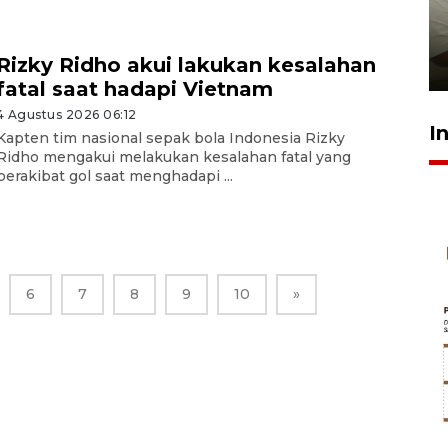
ruang pada anak di lembaga
pembinaan
Rizky Ridho akui lakukan kesalahan
23 Juli 2026 14:28
fatal saat hadapi Vietnam
4 Agustus 2026 06:12
I
Kapten tim nasional sepak bola Indonesia Rizky
Ridho mengakui melakukan kesalahan fatal yang
berakibat gol saat menghadapi ...
6
7
8
9
10
»