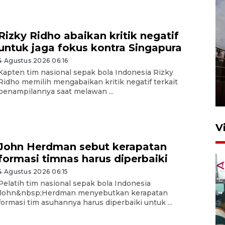
Rizky Ridho abaikan kritik negatif
untuk jaga fokus kontra Singapura
4 Agustus 2026 06:16
Unjuk rasa protes penataan
Kapten tim nasional sepak bola Indonesia Rizky
Pasar Higienis
Ridho memilih mengabaikan kritik negatif terkait
penampilannya saat melawan ...
5 Mei 2026 05:32
V
John Herdman sebut kerapatan
formasi timnas harus diperbaiki
4 Agustus 2026 06:15
Pelatih tim nasional sepak bola Indonesia
John&nbsp;Herdman menyebutkan kerapatan
formasi tim asuhannya harus diperbaiki untuk ...
Ambon ajak semua pihak buka