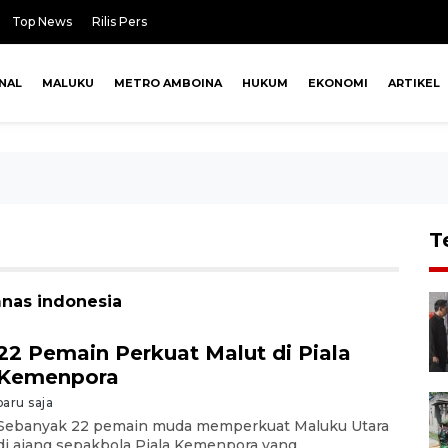
Top News
Rilis Pers
NAL
MALUKU
METRO AMBOINA
HUKUM
EKONOMI
ARTIKEL
T
mnas indonesia
22 Pemain Perkuat Malut di Piala
Kemenpora
baru saja
Sebanyak 22 pemain muda memperkuat Maluku Utara
di ajang sepakbola Piala Kemenpora yang