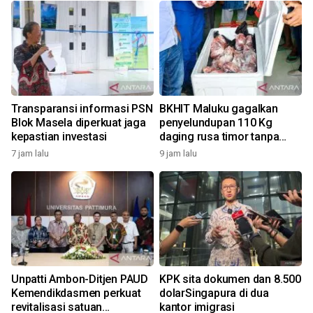
Transparansi informasi PSN
BKHIT Maluku gagalkan
Blok Masela diperkuat jaga
penyelundupan 110 Kg
kepastian investasi
daging rusa timor tanpa
dokumen
7 jam lalu
9 jam lalu
Unpatti Ambon-Ditjen PAUD
KPK sita dokumen dan 8.500
Kemendikdasmen perkuat
dolarSingapura di dua
revitalisasi satuan
kantor imigrasi