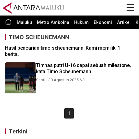
Maluku
Metro Amboina
Hukum
Ekonomi
Artikel
K
TIMO SCHEUNEMANN
Hasil pencarian timo scheunemann. Kami memiliki 1
berita.
Timnas putri U-16 capai sebuah milestone,
kata Timo Scheunemann
Sabtu, 30 Agustus 2025 6:31
1
Terkini