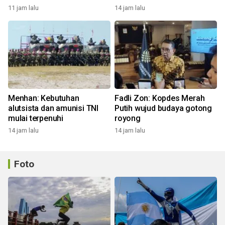
pendidikan
11 jam lalu
14 jam lalu
Menhan: Kebutuhan
Fadli Zon: Kopdes Merah
alutsista dan amunisi TNI
Putih wujud budaya gotong
mulai terpenuhi
royong
14 jam lalu
14 jam lalu
Foto