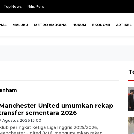
Top News
Rilis Pers
NAL
MALUKU
METRO AMBOINA
HUKUM
EKONOMI
ARTIKEL
T
ttenham
Manchester United umumkan rekap
transfer sementara 2026
7 Agustus 2026 13:00
Klub peringkat ketiga Liga Inggris 2025/2026,
Manchester United (MU), mengumumkan rekap