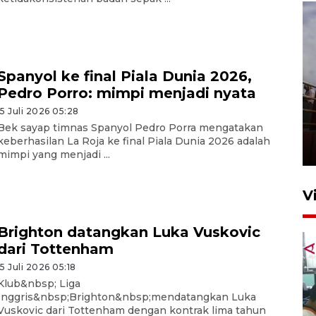
Spanyol ke final Piala Dunia 2026,
Pedro Porro: mimpi menjadi nyata
Unjuk rasa protes penataan
15 Juli 2026 05:28
Pasar Higienis
Bek sayap timnas Spanyol Pedro Porra mengatakan
keberhasilan La Roja ke final Piala Dunia 2026 adalah
5 Mei 2026 05:32
mimpi yang menjadi ...
V
Brighton datangkan Luka Vuskovic
dari Tottenham
15 Juli 2026 05:18
Klub&nbsp; Liga
Inggris&nbsp;Brighton&nbsp;mendatangkan Luka
Vuskovic dari Tottenham dengan kontrak lima tahun