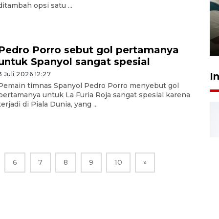
ditambah opsi satu ...
Ambon ajak semua pihak buka
ruang pada anak di lembaga
pembinaan
23 Juli 2026 14:28
Pedro Porro sebut gol pertamanya
untuk Spanyol sangat spesial
I
3 Juli 2026 12:27
Pemain timnas Spanyol Pedro Porro menyebut gol
pertamanya untuk La Furia Roja sangat spesial karena
terjadi di Piala Dunia, yang ...
6
7
8
9
10
»