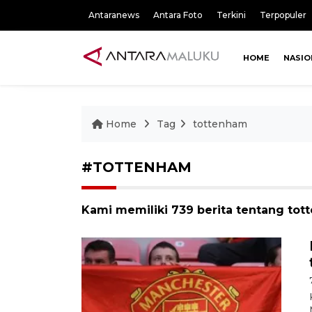
Antaranews
Antara Foto
Terkini
Terpopuler
HOME
NASIO
Home
Tag
tottenham
#TOTTENHAM
Kami memiliki 739 berita tentang to