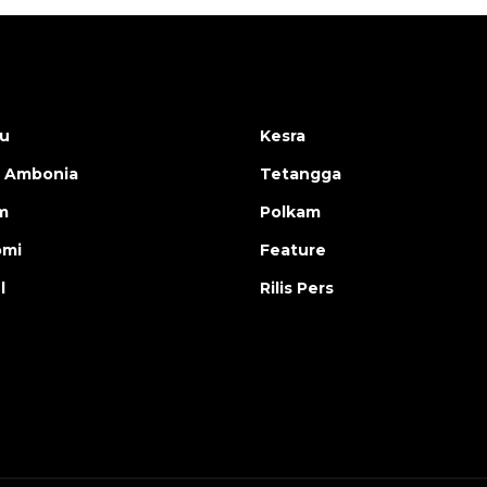
u
Kesra
 Ambonia
Tetangga
m
Polkam
omi
Feature
l
Rilis Pers