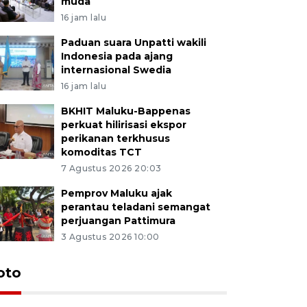
muda
16 jam lalu
Paduan suara Unpatti wakili
Indonesia pada ajang
internasional Swedia
16 jam lalu
BKHIT Maluku-Bappenas
perkuat hilirisasi ekspor
perikanan terkhusus
komoditas TCT
7 Agustus 2026 20:03
Pemprov Maluku ajak
perantau teladani semangat
perjuangan Pattimura
3 Agustus 2026 10:00
Euforia s
oto
Ternate
4 Juli 2026 11:1