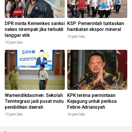
DPR minta Kemenkes sanksi
KSP: Pemerintah tuntaskan
nakes nirempati jika terbukti
hambatan ekspor mineral
langgar etik
15 jam lalu
15 jam lalu
Wamendikdasmen: Sekolah
KPK terima permintaan
Terintegrasi jadi pusat mutu
Kejagung untuk periksa
pendidikan daerah
Febrie Adriansyah
15 jam lalu
16 jam lalu