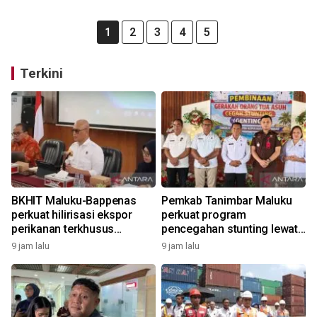
1
2
3
4
5
Terkini
BKHIT Maluku-Bappenas
Pemkab Tanimbar Maluku
perkuat hilirisasi ekspor
perkuat program
perikanan terkhusus
pencegahan stunting lewat
komoditas TCT
Genting 2026
9 jam lalu
9 jam lalu