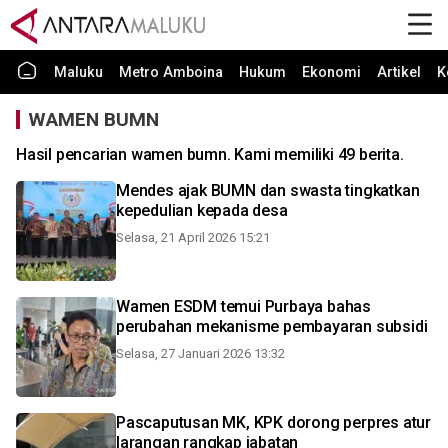
Maluku
Metro Amboina
Hukum
Ekonomi
Artikel
K
WAMEN BUMN
Hasil pencarian wamen bumn. Kami memiliki 49 berita.
Mendes ajak BUMN dan swasta tingkatkan
kepedulian kepada desa
Selasa, 21 April 2026 15:21
Wamen ESDM temui Purbaya bahas
perubahan mekanisme pembayaran subsidi
Selasa, 27 Januari 2026 13:32
Pascaputusan MK, KPK dorong perpres atur
larangan rangkap jabatan