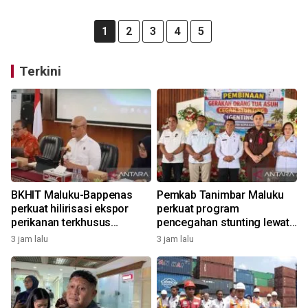
1
2
3
4
5
Terkini
BKHIT Maluku-Bappenas
Pemkab Tanimbar Maluku
perkuat hilirisasi ekspor
perkuat program
perikanan terkhusus
pencegahan stunting lewat
komoditas TCT
Genting 2026
3 jam lalu
3 jam lalu