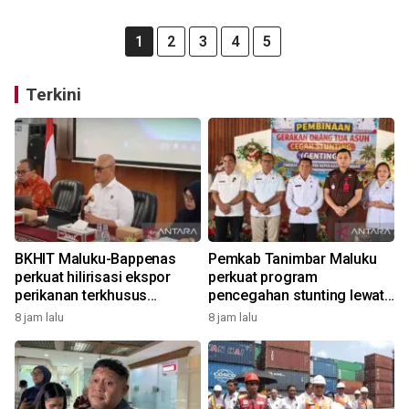
1
2
3
4
5
Terkini
BKHIT Maluku-Bappenas
Pemkab Tanimbar Maluku
perkuat hilirisasi ekspor
perkuat program
perikanan terkhusus
pencegahan stunting lewat
komoditas TCT
Genting 2026
8 jam lalu
8 jam lalu