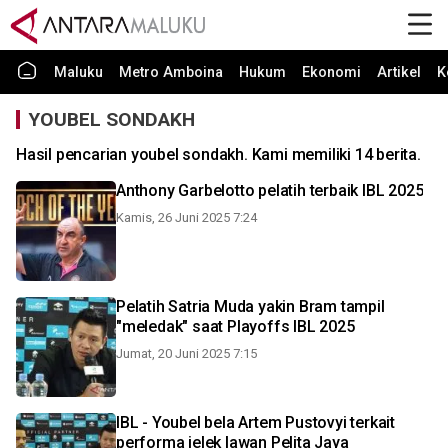
Maluku
Metro Amboina
Hukum
Ekonomi
Artikel
K
YOUBEL SONDAKH
Hasil pencarian youbel sondakh. Kami memiliki 14 berita.
Anthony Garbelotto pelatih terbaik IBL 2025
Kamis, 26 Juni 2025 7:24
Pelatih Satria Muda yakin Bram tampil
"meledak" saat Playoffs IBL 2025
Jumat, 20 Juni 2025 7:15
IBL - Youbel bela Artem Pustovyi terkait
performa jelek lawan Pelita Jaya