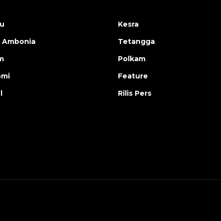
u
Kesra
 Ambonia
Tetangga
m
Polkam
omi
Feature
l
Rilis Pers