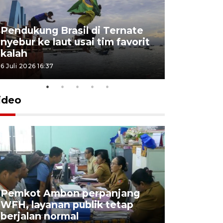
Pendukung Brasil di Ternate
nyebur ke laut usai tim favorit
kalah
6 Juli 2026 16:37
ideo
Pemkot Ambon perpanjang
WFH, layanan publik tetap
Pemkot 
berjalan normal
registrasi