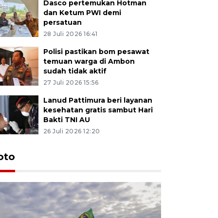
Dasco pertemukan Hotman
dan Ketum PWI demi
persatuan
28 Juli 2026 16:41
Polisi pastikan bom pesawat
temuan warga di Ambon
sudah tidak aktif
27 Juli 2026 15:56
Lanud Pattimura beri layanan
kesehatan gratis sambut Hari
Bakti TNI AU
26 Juli 2026 12:20
Euforia s
oto
Ternate
4 Juli 2026 11:1