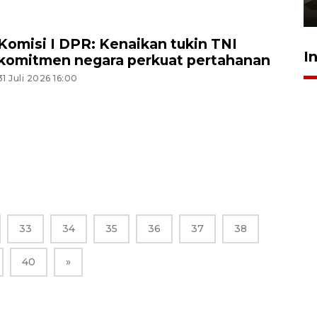
23 Juli 2026 14:28
Komisi I DPR: Kenaikan tukin TNI
I
komitmen negara perkuat pertahanan
31 Juli 2026 16:00
33
34
35
36
37
38
40
»