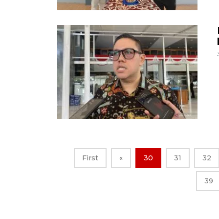
First
«
30
31
32
39