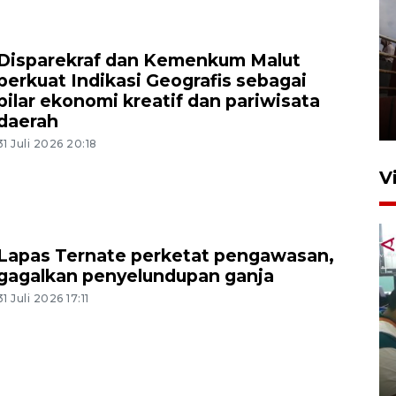
Disparekraf dan Kemenkum Malut
Unjuk rasa protes penataan
perkuat Indikasi Geografis sebagai
Pasar Higienis
pilar ekonomi kreatif dan pariwisata
5 Mei 2026 05:32
daerah
31 Juli 2026 20:18
V
Lapas Ternate perketat pengawasan,
gagalkan penyelundupan ganja
31 Juli 2026 17:11
Ambon ajak semua pihak buka
ruang pada anak di lembaga
pembinaan