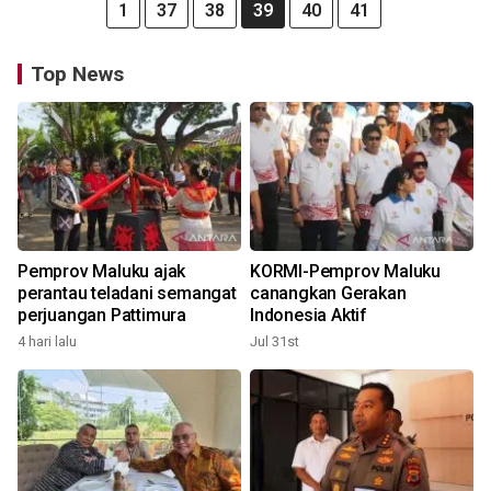
1
37
38
39
40
41
Top News
Pemprov Maluku ajak
KORMI-Pemprov Maluku
perantau teladani semangat
canangkan Gerakan
perjuangan Pattimura
Indonesia Aktif
4 hari lalu
Jul 31st