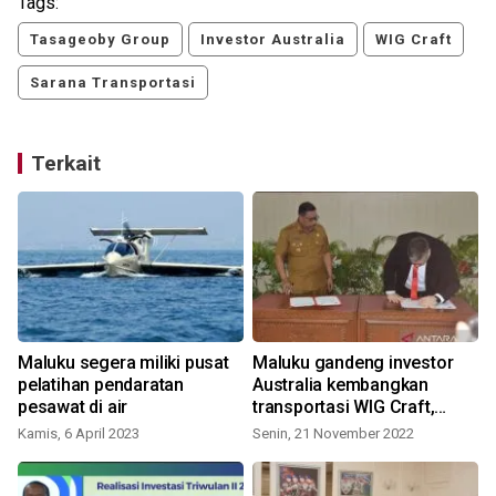
Tags:
Tasageoby Group
Investor Australia
WIG Craft
Sarana Transportasi
Terkait
Maluku segera miliki pusat
Maluku gandeng investor
pelatihan pendaratan
Australia kembangkan
pesawat di air
transportasi WIG Craft,
dukung iklim investasi
Kamis, 6 April 2023
Senin, 21 November 2022
K