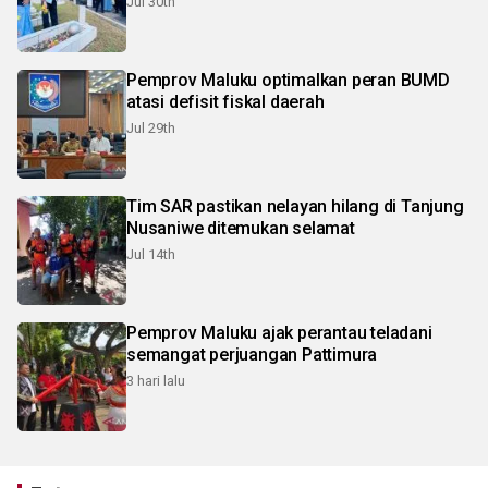
Jul 30th
Pemprov Maluku optimalkan peran BUMD
atasi defisit fiskal daerah
Jul 29th
Tim SAR pastikan nelayan hilang di Tanjung
Nusaniwe ditemukan selamat
Jul 14th
Pemprov Maluku ajak perantau teladani
semangat perjuangan Pattimura
3 hari lalu