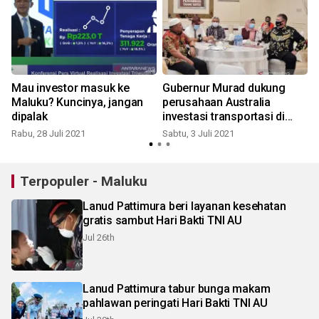
Mau investor masuk ke
Gubernur Murad dukung
Maluku? Kuncinya, jangan
perusahaan Australia
dipalak
investasi transportasi di
Maluku, gairahkan
Rabu, 28 Juli 2021
Sabtu, 3 Juli 2021
perekonomian
Terpopuler - Maluku
Lanud Pattimura beri layanan kesehatan
gratis sambut Hari Bakti TNI AU
Jul 26th
Lanud Pattimura tabur bunga makam
pahlawan peringati Hari Bakti TNI AU