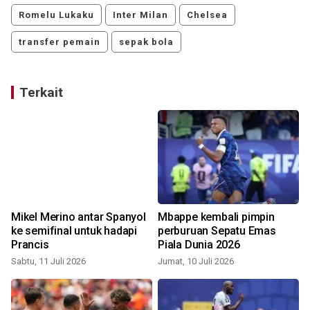
Romelu Lukaku
Inter Milan
Chelsea
transfer pemain
sepak bola
Terkait
k
Mikel Merino antar Spanyol
Mbappe kembali pimpin
ke semifinal untuk hadapi
perburuan Sepatu Emas
Prancis
Piala Dunia 2026
Sabtu, 11 Juli 2026
Jumat, 10 Juli 2026
R