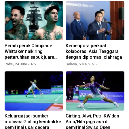
Peraih perak Olimpiade
Kemenpora perkuat
Whittaker naik ring
kolaborasi Asia Tenggara
pertaruhkan sabuk juara
dengan diplomasi olahraga
WBC
Rabu, 24 Juni 2026
Selasa, 5 Mei 2026
i
Keluarga jadi sumber
Ginting, Alwi, Putri KW dan
i
motivasi Ginting kembali ke
Amri/Nita jaga asa di
semifinal usai cedera
semifinal Swiss Open