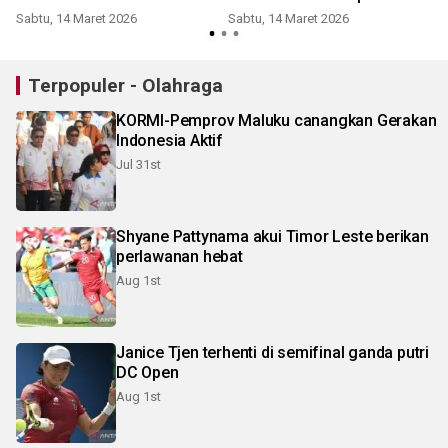
Sabtu, 14 Maret 2026
Sabtu, 14 Maret 2026
Terpopuler - Olahraga
KORMI-Pemprov Maluku canangkan Gerakan
Indonesia Aktif
Jul 31st
Shyane Pattynama akui Timor Leste berikan
perlawanan hebat
Aug 1st
Janice Tjen terhenti di semifinal ganda putri
DC Open
Aug 1st