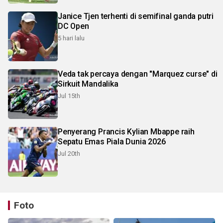
Janice Tjen terhenti di semifinal ganda putri
DC Open
5 hari lalu
Veda tak percaya dengan "Marquez curse" di
Sirkuit Mandalika
Jul 15th
Penyerang Prancis Kylian Mbappe raih
Sepatu Emas Piala Dunia 2026
Jul 20th
Foto