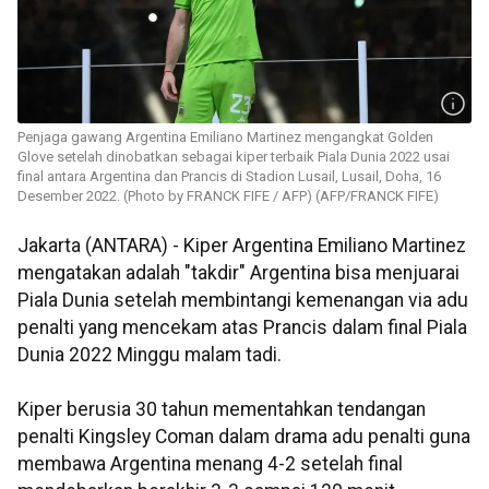
Penjaga gawang Argentina Emiliano Martinez mengangkat Golden
Glove setelah dinobatkan sebagai kiper terbaik Piala Dunia 2022 usai
final antara Argentina dan Prancis di Stadion Lusail, Lusail, Doha, 16
Desember 2022. (Photo by FRANCK FIFE / AFP) (AFP/FRANCK FIFE)
Jakarta (ANTARA) - Kiper Argentina Emiliano Martinez
mengatakan adalah "takdir" Argentina bisa menjuarai
Piala Dunia setelah membintangi kemenangan via adu
penalti yang mencekam atas Prancis dalam final Piala
Dunia 2022 Minggu malam tadi.
Kiper berusia 30 tahun mementahkan tendangan
penalti Kingsley Coman dalam drama adu penalti guna
membawa Argentina menang 4-2 setelah final