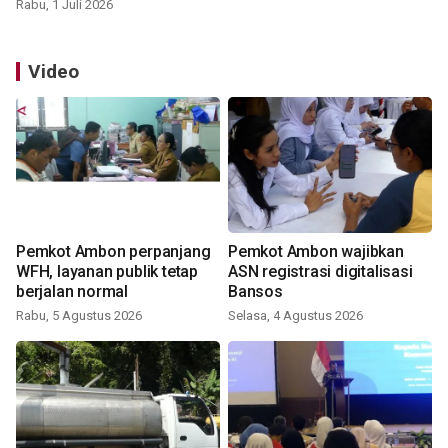
Rabu, 1 Juli 2026
Video
Pemkot Ambon perpanjang
Pemkot Ambon wajibkan
WFH, layanan publik tetap
ASN registrasi digitalisasi
berjalan normal
Bansos
Rabu, 5 Agustus 2026
Selasa, 4 Agustus 2026