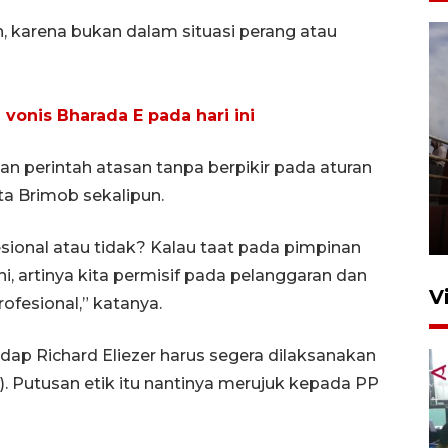
n, karena bukan dalam situasi perang atau
 vonis Bharada E pada hari ini
an perintah atasan tanpa berpikir pada aturan
Unjuk rasa protes penataan
ta Brimob sekalipun.
Pasar Higienis
5 Mei 2026 05:32
sional atau tidak? Kalau taat pada pimpinan
, artinya kita permisif pada pelanggaran dan
V
ofesional,” katanya.
ap Richard Eliezer harus segera dilaksanakan
). Putusan etik itu nantinya merujuk kepada PP