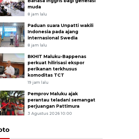
Bahasa Inggris bagi generasi
muda
8 jam lalu
Paduan suara Unpatti wakili
Indonesia pada ajang
internasional Swedia
8 jam lalu
BKHIT Maluku-Bappenas
perkuat hilirisasi ekspor
perikanan terkhusus
komoditas TCT
19 jam lalu
Pemprov Maluku ajak
perantau teladani semangat
perjuangan Pattimura
3 Agustus 2026 10:00
Euforia s
oto
Ternate