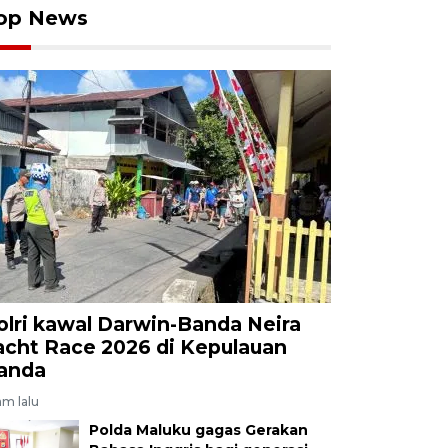
op News
olri kawal Darwin-Banda Neira
acht Race 2026 di Kepulauan
anda
am lalu
Polda Maluku gagas Gerakan