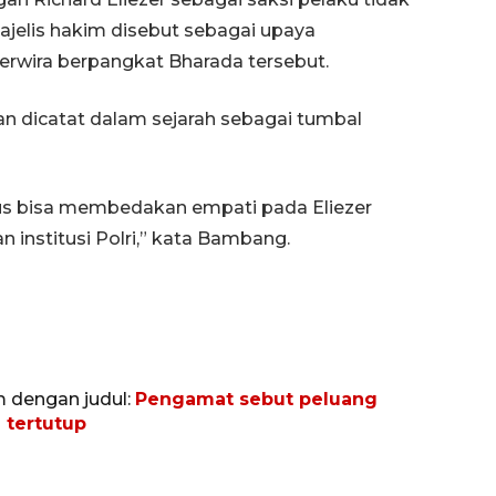
ajelis hakim disebut sebagai upaya
rwira berpangkat Bharada tersebut.
kan dicatat dalam sejarah sebagai tumbal
rus bisa membedakan empati pada Eliezer
institusi Polri,” kata Bambang.
m dengan judul:
Pengamat sebut peluang
Awas penipuan berbasis AI
 tertutup
2026-08-07 13:45:00