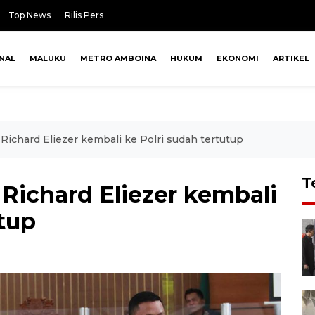
Top News
Rilis Pers
NAL
MALUKU
METRO AMBOINA
HUKUM
EKONOMI
ARTIKEL
ichard Eliezer kembali ke Polri sudah tertutup
T
Richard Eliezer kembali
utup