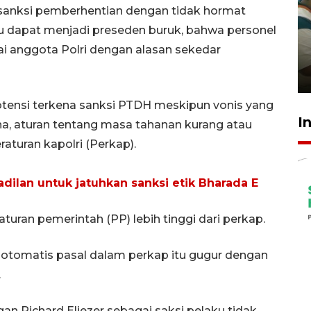
n sanksi pemberhentian dengan tidak hormat
Ambon ajak semua pihak buka
itu dapat menjadi preseden buruk, bahwa personel
ruang pada anak di lembaga
ai anggota Polri dengan alasan sekedar
pembinaan
23 Juli 2026 14:28
otensi terkena sanksi PTDH meskipun vonis yang
I
na, aturan tentang masa tahanan kurang atau
raturan kapolri (Perkap).
dilan untuk jatuhkan sanksi etik Bharada E
uran pemerintah (PP) lebih tinggi dari perkap.
 otomatis pasal dalam perkap itu gugur dengan
.
n Richard Eliezer sebagai saksi pelaku tidak