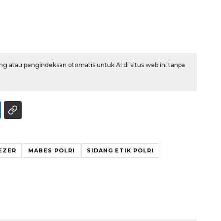
g atau pengindeksan otomatis untuk AI di situs web ini tanpa
IEZER
MABES POLRI
SIDANG ETIK POLRI