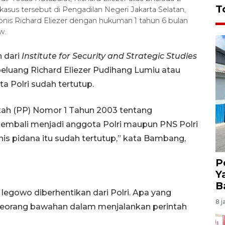
T
asus tersebut di Pengadilan Negeri Jakarta Selatan,
onis Richard Eliezer dengan hukuman 1 tahun 6 bulan
w.
 dari
Institute for Security and Strategic Studies
luang Richard Eliezer Pudihang Lumiu atau
a Polri sudah tertutup.
tah (PP) Nomor 1 Tahun 2003 tentang
kembali menjadi anggota Polri maupun PNS Polri
is pidana itu sudah tertutup,” kata Bambang,
P
Y
B
legowo diberhentikan dari Polri. Apa yang
8 j
i seorang bawahan dalam menjalankan perintah