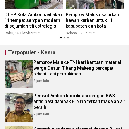
DLHP Kota Ambon sediakan
Pemprov Maluku salurkan
11 tempat sampah modern
hewan kurban untuk 11
di sejumlah titik strategis
kabupaten dan kota
Rabu, 15 Oktober 2025
Selasa, 3 Juni 2025
J
Terpopuler - Kesra
Pemprov Maluku-TNI beri bantuan material
warga Dusun Tibang Malteng percepat
rehabilitasi pemukiman
8 jam lalu
Pemkot Ambon koordinasi dengan BWS
antisipasi dampak El Nino terkait masalah air
bersih
9 jam lalu