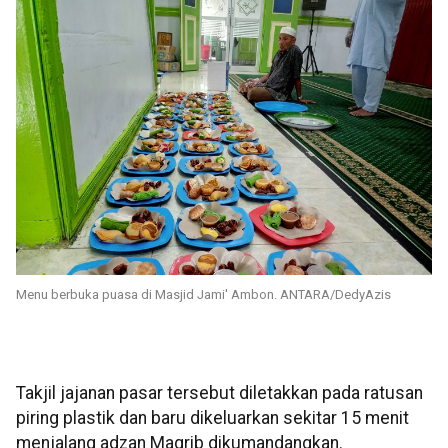
Menu berbuka puasa di Masjid Jami' Ambon. ANTARA/DedyAzis
Takjil jajanan pasar tersebut diletakkan pada ratusan
piring plastik dan baru dikeluarkan sekitar 15 menit
menjalang adzan Magrib dikumandangkan.