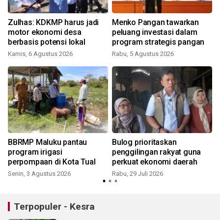
Zulhas: KDKMP harus jadi
Menko Pangan tawarkan
motor ekonomi desa
peluang investasi dalam
berbasis potensi lokal
program strategis pangan
Kamis, 6 Agustus 2026
Rabu, 5 Agustus 2026
S
BBRMP Maluku pantau
Bulog prioritaskan
t
program irigasi
penggilingan rakyat guna
perpompaan di Kota Tual
perkuat ekonomi daerah
Senin, 3 Agustus 2026
Rabu, 29 Juli 2026
S
Terpopuler - Kesra