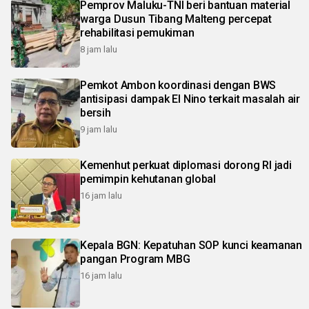
Pemprov Maluku-TNI beri bantuan material
warga Dusun Tibang Malteng percepat
rehabilitasi pemukiman
8 jam lalu
Pemkot Ambon koordinasi dengan BWS
antisipasi dampak El Nino terkait masalah air
bersih
9 jam lalu
Kemenhut perkuat diplomasi dorong RI jadi
pemimpin kehutanan global
16 jam lalu
Kepala BGN: Kepatuhan SOP kunci keamanan
pangan Program MBG
16 jam lalu