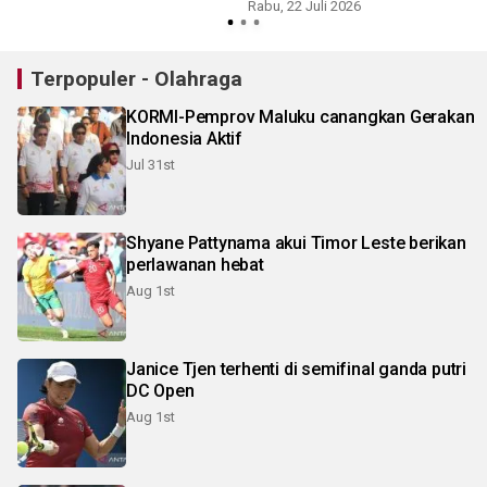
Rabu, 22 Juli 2026
J
Terpopuler - Olahraga
KORMI-Pemprov Maluku canangkan Gerakan
Indonesia Aktif
Jul 31st
Shyane Pattynama akui Timor Leste berikan
perlawanan hebat
Aug 1st
Janice Tjen terhenti di semifinal ganda putri
DC Open
Aug 1st