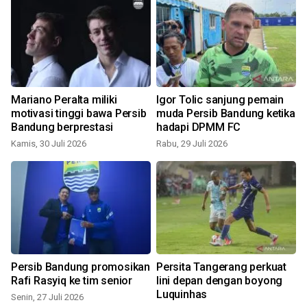
Mariano Peralta miliki
Igor Tolic sanjung pemain
motivasi tinggi bawa Persib
muda Persib Bandung ketika
Bandung berprestasi
hadapi DPMM FC
Kamis, 30 Juli 2026
Rabu, 29 Juli 2026
J
Persib Bandung promosikan
Persita Tangerang perkuat
Rafi Rasyiq ke tim senior
lini depan dengan boyong
Luquinhas
Senin, 27 Juli 2026