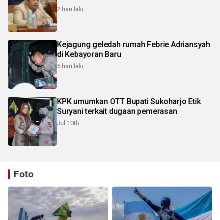
2 hari lalu
Kejagung geledah rumah Febrie Adriansyah
di Kebayoran Baru
5 hari lalu
KPK umumkan OTT Bupati Sukoharjo Etik
Suryani terkait dugaan pemerasan
Jul 10th
Foto