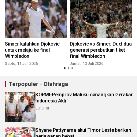
Sinner kalahkan Djokovic
Djokovic vs Sinner: Duel dua
untuk melaju ke final
generasi perebutkan tiket
Wimbledon
final Wimbledon
Sabtu, 11 Juli 2026
Jumat, 10 Juli 2026
S
Terpopuler - Olahraga
KORMI-Pemprov Maluku canangkan Gerakan
Indonesia Aktif
Jul 31st
Shyane Pattynama akui Timor Leste berikan
perlawanan hebat