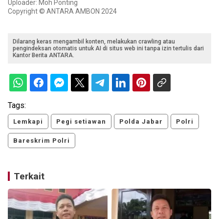
Uploader: Moh Ponting
Copyright © ANTARA AMBON 2024
Dilarang keras mengambil konten, melakukan crawling atau
pengindeksan otomatis untuk AI di situs web ini tanpa izin tertulis dari
Kantor Berita ANTARA.
Tags:
Lemkapi
Pegi setiawan
Polda Jabar
Polri
Bareskrim Polri
Terkait