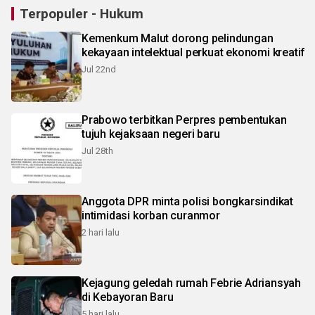
Terpopuler - Hukum
Kemenkum Malut dorong pelindungan
kekayaan intelektual perkuat ekonomi kreatif
Jul 22nd
Prabowo terbitkan Perpres pembentukan
tujuh kejaksaan negeri baru
Jul 28th
Anggota DPR minta polisi bongkarsindikat
intimidasi korban curanmor
2 hari lalu
Kejagung geledah rumah Febrie Adriansyah
di Kebayoran Baru
5 hari lalu