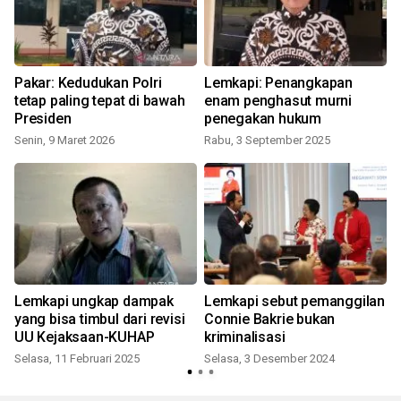
Pakar: Kedudukan Polri
Lemkapi: Penangkapan
tetap paling tepat di bawah
enam penghasut murni
Presiden
penegakan hukum
Senin, 9 Maret 2026
Rabu, 3 September 2025
Lemkapi ungkap dampak
Lemkapi sebut pemanggilan
L
yang bisa timbul dari revisi
Connie Bakrie bukan
UU Kejaksaan-KUHAP
kriminalisasi
Selasa, 11 Februari 2025
Selasa, 3 Desember 2024