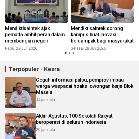
Mendiktisaintek ajak
Mendiktisaintek dorong
pemuda ambil peran dalam
kampus buat inovasi
membangun negeri
berdampak bagi masyarakat
Rabu, 29 Juli 2026
Selasa, 28 Juli 2026
S
Terpopuler - Kesra
Cegah informasi palsu, pemprov imbau
warga waspadai hoaks lowongan kerja Blok
Masela
14 jam lalu
Akhir Agustus, 100 Sekolah Rakyat
beroperasi di seluruh Indonesia
20 jam lalu