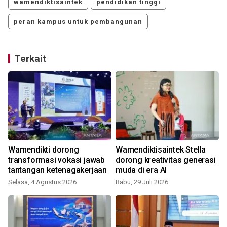
wamendiktisaintek
pendidikan tinggi
peran kampus untuk pembangunan
Terkait
Wamendikti dorong
Wamendiktisaintek Stella
a
transformasi vokasi jawab
dorong kreativitas generasi
tantangan ketenagakerjaan
muda di era AI
Selasa, 4 Agustus 2026
Rabu, 29 Juli 2026
S