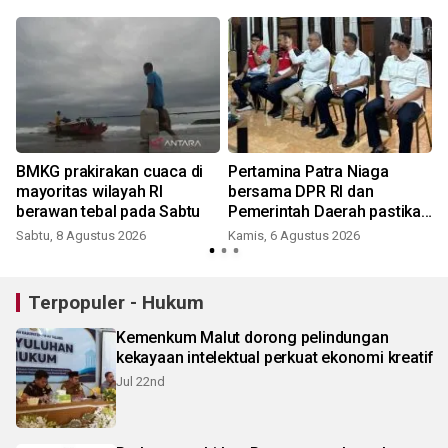
BMKG prakirakan cuaca di
Pertamina Patra Niaga
mayoritas wilayah RI
bersama DPR RI dan
berawan tebal pada Sabtu
Pemerintah Daerah pastikan
akses energi di Teluk Bintuni
Sabtu, 8 Agustus 2026
Kamis, 6 Agustus 2026
Terpopuler - Hukum
Kemenkum Malut dorong pelindungan
kekayaan intelektual perkuat ekonomi kreatif
Jul 22nd