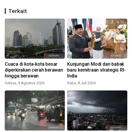
Terkait
Cuaca di kota-kota besar
Kunjungan Modi dan babak
diperkirakan cerah berawan
baru kemitraan strategis RI-
hingga berawan
India
Selasa, 4 Agustus 2026
Rabu, 8 Juli 2026
S