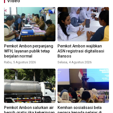
Video
Pemkot Ambon perpanjang
Pemkot Ambon wajibkan
WFH, layanan publik tetap
ASN registrasi digitalisasi
berjalan normal
Bansos
Rabu, 5 Agustus 2026
Selasa, 4 Agustus 2026
Pemkot Ambon salurkan air
Kemhan sosialisasi bela
bersih gratis jika kekeringan
negara kepada pelajar di