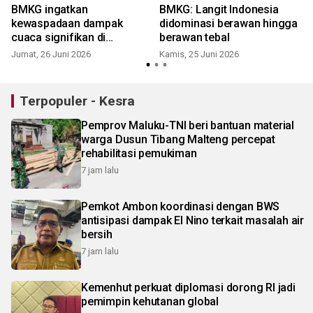
BMKG ingatkan
BMKG: Langit Indonesia
kewaspadaan dampak
didominasi berawan hingga
cuaca signifikan di
berawan tebal
Indonesia
Jumat, 26 Juni 2026
Kamis, 25 Juni 2026
Terpopuler - Kesra
Pemprov Maluku-TNI beri bantuan material
warga Dusun Tibang Malteng percepat
rehabilitasi pemukiman
7 jam lalu
Pemkot Ambon koordinasi dengan BWS
antisipasi dampak El Nino terkait masalah air
bersih
7 jam lalu
Kemenhut perkuat diplomasi dorong RI jadi
pemimpin kehutanan global