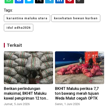
Tags:
karantina maluku utara
kesehatan hewan kurban
idul adha2026
Terkait
n
Berikan perlindungan
BKHIT Maluku periksa 7,7
maksimal, BKHIT Maluku
ton bawang merah tujuan
kawal pengiriman 12 ton
Weda Malut cegah OPTK
kopra ke Surabaya
Jumat, 5 Juni 2026
Senin, 1 Juni 2026