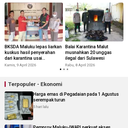
BKSDA Maluku lepas liarkan
Balai Karantina Malut
kuskus hasil penyerahan
musnahkan 20 unggas
dari karantina usai
ilegal dari Sulawesi
diobservasi
Kamis, 9 April 2026
Rabu, 8 April 2026
S
Terpopuler - Ekonomi
Harga emas di Pegadaian pada 1 Agustus
serempak turun
5 hari lalu
Pemprov Maluku-IWAPI perkuat akses