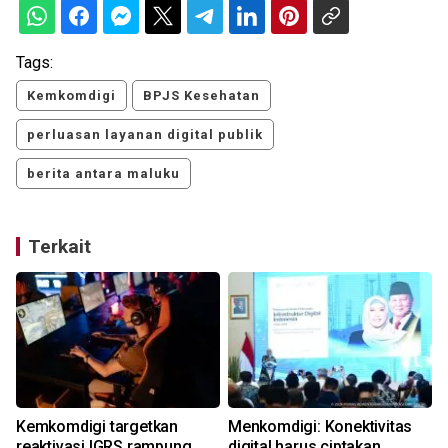
Tags:
Kemkomdigi
BPJS Kesehatan
perluasan layanan digital publik
berita antara maluku
Terkait
Kemkomdigi targetkan
Menkomdigi: Konektivitas
reaktivasi IGRS rampung
digital harus ciptakan