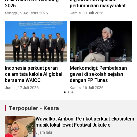
2026
pertumbuhan masyarakat
Minggu, 9 Agustus 2026
Kamis, 30 Juli 2026
R
Indonesia perkuat peran
Menkomdigi: Pembatasan
dalam tata kelola AI global
gawai di sekolah sejalan
bersama WAICO
dengan PP Tunas
Jumat, 17 Juli 2026
Kamis, 16 Juli 2026
K
Terpopuler - Kesra
Wawalkot Ambon: Pemkot perkuat ekosistem
musik lokal lewat Festival Jukulele
3 jam lalu