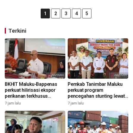
1
2
3
4
5
Terkini
BKHIT Maluku-Bappenas
Pemkab Tanimbar Maluku
perkuat hilirisasi ekspor
perkuat program
perikanan terkhusus
pencegahan stunting lewat
komoditas TCT
Genting 2026
7 jam lalu
7 jam lalu