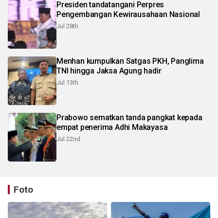
Presiden tandatangani Perpres
Pengembangan Kewirausahaan Nasional
Jul 28th
Menhan kumpulkan Satgas PKH, Panglima
TNI hingga Jaksa Agung hadir
Jul 13th
Prabowo sematkan tanda pangkat kepada
empat penerima Adhi Makayasa
Jul 22nd
Foto