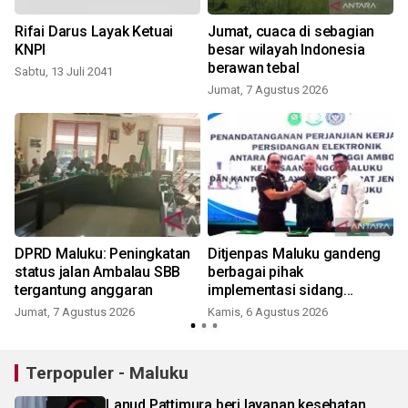
Rifai Darus Layak Ketuai
Jumat, cuaca di sebagian
KNPI
besar wilayah Indonesia
berawan tebal
Sabtu, 13 Juli 2041
Jumat, 7 Agustus 2026
DPRD Maluku: Peningkatan
Ditjenpas Maluku gandeng
status jalan Ambalau SBB
berbagai pihak
tergantung anggaran
implementasi sidang
elektronik dukung
Jumat, 7 Agustus 2026
Kamis, 6 Agustus 2026
transformasi digital
Terpopuler - Maluku
Lanud Pattimura beri layanan kesehatan