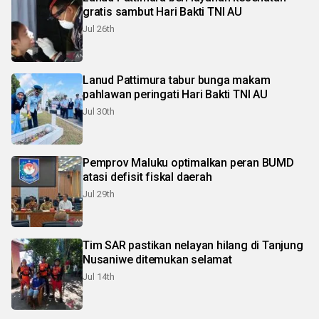
gratis sambut Hari Bakti TNI AU
Jul 26th
Lanud Pattimura tabur bunga makam
pahlawan peringati Hari Bakti TNI AU
Jul 30th
Pemprov Maluku optimalkan peran BUMD
atasi defisit fiskal daerah
Jul 29th
Tim SAR pastikan nelayan hilang di Tanjung
Nusaniwe ditemukan selamat
Jul 14th