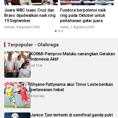
Juara WBC Isaac Cruz dan
Fundora berpotensi naik
Bravo dijadwalkan naik ring
ring pada Oktober untuk
19 September
pertahanan gelar juara
Selasa, 4 Agustus 2026
Sabtu, 1 Agustus 2026
S
Terpopuler - Olahraga
KORMI-Pemprov Maluku canangkan Gerakan
Indonesia Aktif
Jul 31st
Shyane Pattynama akui Timor Leste berikan
perlawanan hebat
6 hari lalu
Janice Tjen terhenti di semifinal ganda putri