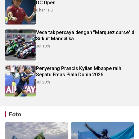
DC Open
6 hari lalu
Veda tak percaya dengan "Marquez curse" di
Sirkuit Mandalika
Jul 15th
Penyerang Prancis Kylian Mbappe raih
Sepatu Emas Piala Dunia 2026
Jul 20th
Foto