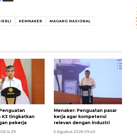
IERLI
KEMNAKER
MAGANG NASIONAL
 Penguatan
Menaker: Penguatan pasar
Awas penipuan berbasis AI
 K3 tingkatkan
kerja agar kompetensi
2026-08-07 13:45:00
gan pekerja
relevan dengan industri
026 14:39
5 Agustus 2026 09:40