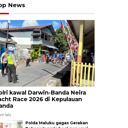
op News
olri kawal Darwin-Banda Neira
acht Race 2026 di Kepulauan
anda
am lalu
Polda Maluku gagas Gerakan