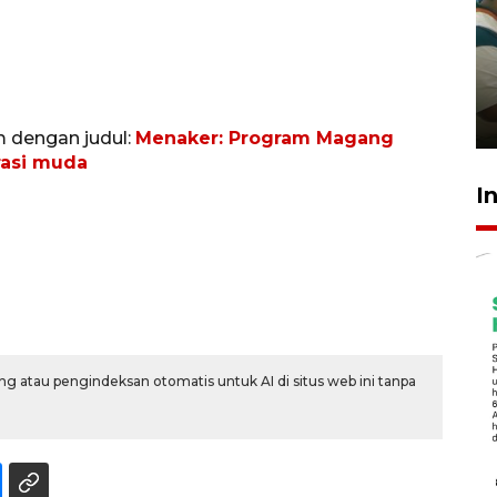
Ambon ajak semua pihak buka
ruang pada anak di lembaga
pembinaan
23 Juli 2026 14:28
m dengan judul:
Menaker: Program Magang
rasi muda
I
g atau pengindeksan otomatis untuk AI di situs web ini tanpa