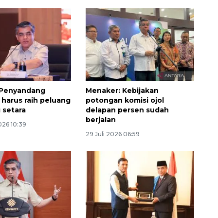
 Penyandang
Menaker: Kebijakan
s harus raih peluang
potongan komisi ojol
 setara
delapan persen sudah
berjalan
026 10:39
29 Juli 2026 06:59