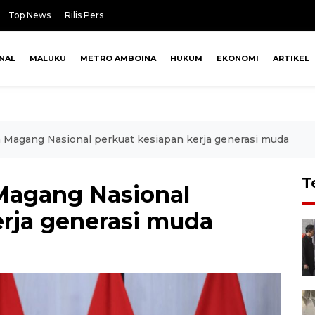
Top News
Rilis Pers
NAL
MALUKU
METRO AMBOINA
HUKUM
EKONOMI
ARTIKEL
 Magang Nasional perkuat kesiapan kerja generasi muda
T
Magang Nasional
erja generasi muda