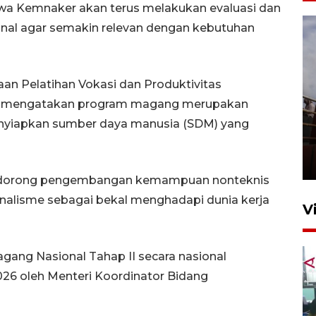
wa Kemnaker akan terus melakukan evaluasi dan
al agar semakin relevan dengan kebutuhan
aan Pelatihan Vokasi dan Produktivitas
h mengatakan program magang merupakan
enyiapkan sumber daya manusia (SDM) yang
Unjuk rasa protes penataan
Pasar Higienis
5 Mei 2026 05:32
endorong pengembangan kemampuan nonteknis
sionalisme sebagai bekal menghadapi dunia kerja
V
gang Nasional Tahap II secara nasional
26 oleh Menteri Koordinator Bidang