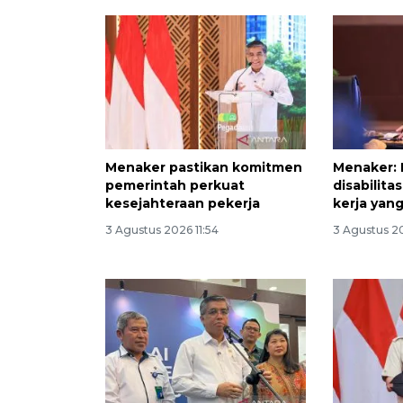
Menaker pastikan komitmen
Menaker:
pemerintah perkuat
disabilita
kesejahteraan pekerja
kerja yang
3 Agustus 2026 11:54
3 Agustus 2