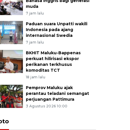
Bahasa Inggris bagi generasi
muda
7 jam lalu
Paduan suara Unpatti wakili
Indonesia pada ajang
internasional Swedia
7 jam lalu
BKHIT Maluku-Bappenas
perkuat hilirisasi ekspor
perikanan terkhusus
komoditas TCT
18 jam lalu
Pemprov Maluku ajak
perantau teladani semangat
perjuangan Pattimura
3 Agustus 2026 10:00
Euforia s
oto
Ternate