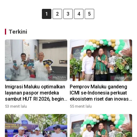
1
2
3
4
5
Terkini
Imigrasi Maluku optimalkan
Pemprov Maluku gandeng
layanan paspor merdeka
ICMI se-Indonesia perkuat
sambut HUT RI 2026, begini
ekosistem riset dan inovasi
kata Kakanwil
daerah
53 menit lalu
55 menit lalu