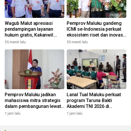
Wagub Malut apresiasi
Pemprov Maluku gandeng
pendampingan layanan
ICMI se-Indonesia perkuat
hukum gratis, Kakanwil:
ekosistem riset dan inovasi
Pencatatan Hak Cipta Musik
daerah
55 menit lalu
55 menit lalu
kini Rp0
Pemprov Maluku jadikan
Lanal Tual Maluku perkuat
mahasiswa mitra strategis
program Taruna Bakti
dalam pembangunan lewat
Akademi TNI 2026 di
gagasan konstruktif
Sekolah Rakyat
1 jam lalu
1 jam lalu