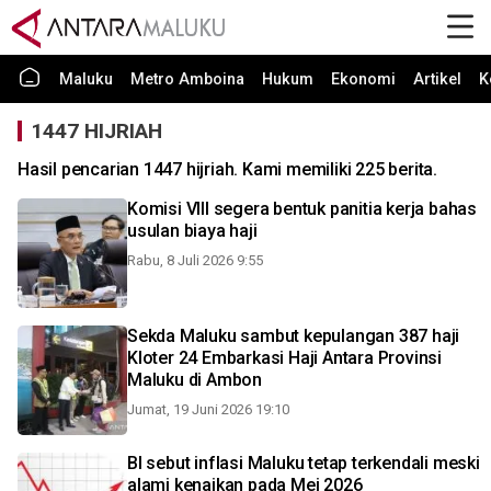
Maluku
Metro Amboina
Hukum
Ekonomi
Artikel
K
1447 HIJRIAH
Hasil pencarian 1447 hijriah. Kami memiliki 225 berita.
Komisi VIII segera bentuk panitia kerja bahas
usulan biaya haji
Rabu, 8 Juli 2026 9:55
Sekda Maluku sambut kepulangan 387 haji
Kloter 24 Embarkasi Haji Antara Provinsi
Maluku di Ambon
Jumat, 19 Juni 2026 19:10
BI sebut inflasi Maluku tetap terkendali meski
alami kenaikan pada Mei 2026