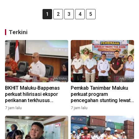
1
2
3
4
5
Terkini
BKHIT Maluku-Bappenas
Pemkab Tanimbar Maluku
perkuat hilirisasi ekspor
perkuat program
perikanan terkhusus
pencegahan stunting lewat
komoditas TCT
Genting 2026
7 jam lalu
7 jam lalu