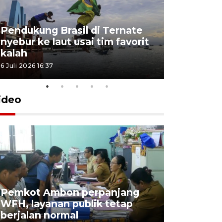
Pendukung Brasil di Ternate
nyebur ke laut usai tim favorit
kalah
6 Juli 2026 16:37
ideo
Pemkot Ambon perpanjang
WFH, layanan publik tetap
Pemkot 
berjalan normal
registrasi