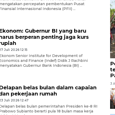
mengatakan percepatan pembentukan Pusat
Finansial Internasional Indonesia (PFII) ...
Ekonom: Gubernur BI yang baru
harus berperan penting jaga kurs
rupiah
27 Juli 2026 12:15
Ekonom Senior Institute for Development of
Economics and Finance (Indef) Didik J Rachbini
P
menyatakan Gubernur Bank Indonesia (BI) ...
t
P
3 
Delapan belas bulan dalam capaian
dan pekerjaan rumah
23 Juli 2026 12:47
Delapan belas bulan pemerintahan Presiden ke-8 RI
Prabowo Subianto berarti pula 18 bulan masa kerja