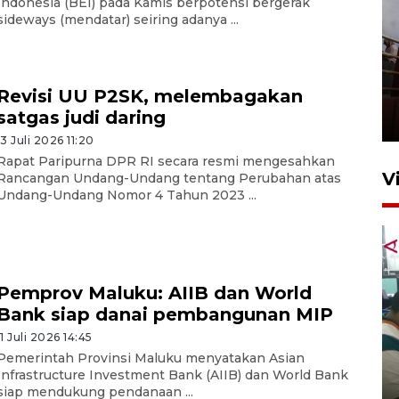
Indonesia (BEI) pada Kamis berpotensi bergerak
sideways (mendatar) seiring adanya ...
Unjuk rasa protes penataan
Pasar Higienis
Revisi UU P2SK, melembagakan
satgas judi daring
5 Mei 2026 05:32
13 Juli 2026 11:20
Rapat Paripurna DPR RI secara resmi mengesahkan
V
Rancangan Undang-Undang tentang Perubahan atas
Undang-Undang Nomor 4 Tahun 2023 ...
Pemprov Maluku: AIIB dan World
Bank siap danai pembangunan MIP
11 Juli 2026 14:45
Ambon ajak semua pihak buka
Pemerintah Provinsi Maluku menyatakan Asian
ruang pada anak di lembaga
Infrastructure Investment Bank (AIIB) dan World Bank
pembinaan
siap mendukung pendanaan ...