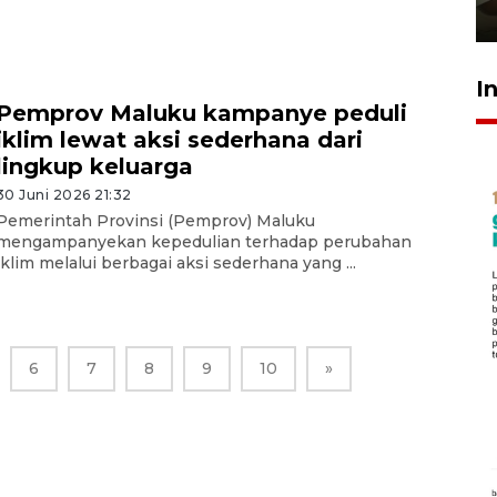
23 Juli 2026 14:28
I
Pemprov Maluku kampanye peduli
iklim lewat aksi sederhana dari
lingkup keluarga
30 Juni 2026 21:32
Pemerintah Provinsi (Pemprov) Maluku
mengampanyekan kepedulian terhadap perubahan
iklim melalui berbagai aksi sederhana yang ...
6
7
8
9
10
»