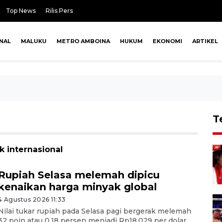
Top News
Rilis Pers
NAL
MALUKU
METRO AMBOINA
HUKUM
EKONOMI
ARTIKEL
T
k internasional
Rupiah Selasa melemah dipicu
kenaikan harga minyak global
4 Agustus 2026 11:33
Nilai tukar rupiah pada Selasa pagi bergerak melemah
32 poin atau 0,18 persen menjadi Rp18.029 per dolar