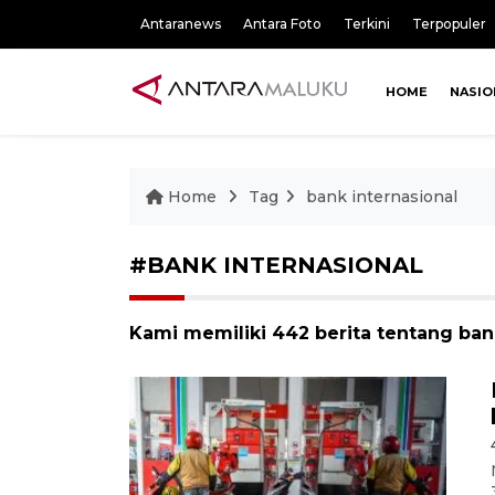
Antaranews
Antara Foto
Terkini
Terpopuler
HOME
NASIO
Home
Tag
bank internasional
#BANK INTERNASIONAL
Kami memiliki 442 berita tentang ban