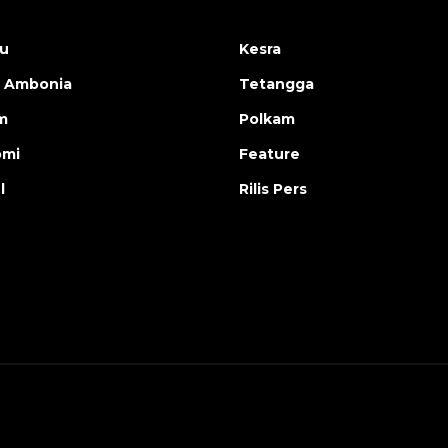
u
Kesra
 Ambonia
Tetangga
m
Polkam
omi
Feature
l
Rilis Pers