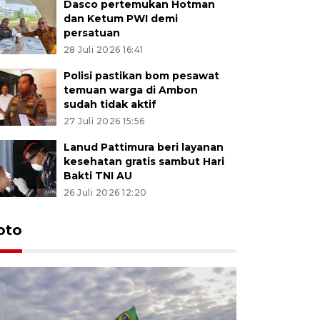
Dasco pertemukan Hotman
dan Ketum PWI demi
persatuan
28 Juli 2026 16:41
Polisi pastikan bom pesawat
temuan warga di Ambon
sudah tidak aktif
27 Juli 2026 15:56
Lanud Pattimura beri layanan
kesehatan gratis sambut Hari
Bakti TNI AU
26 Juli 2026 12:20
Euforia s
oto
Ternate
4 Juli 2026 11:1