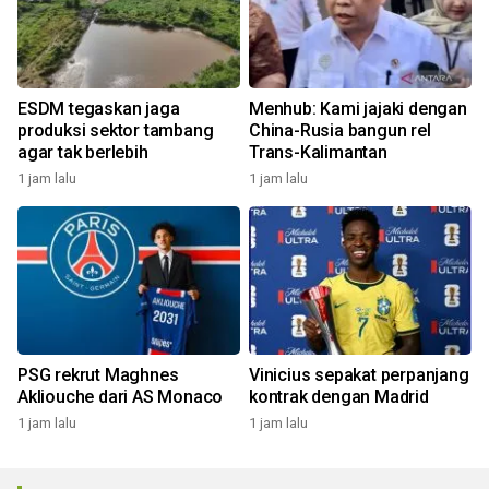
ESDM tegaskan jaga
Menhub: Kami jajaki dengan
produksi sektor tambang
China-Rusia bangun rel
agar tak berlebih
Trans-Kalimantan
1 jam lalu
1 jam lalu
PSG rekrut Maghnes
Vinicius sepakat perpanjang
Akliouche dari AS Monaco
kontrak dengan Madrid
1 jam lalu
1 jam lalu