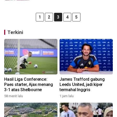
1
2
3
4
5
Terkini
Hasil Liga Conference:
James Trafford gabung
Paes starter, Ajax menang
Leeds United, jadi kiper
3-1 atas Shelbourne
termahal Inggris
58 menit lalu
1 jam lalu