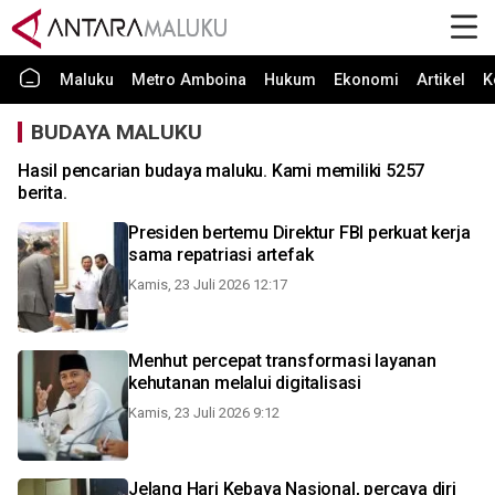
Maluku
Metro Amboina
Hukum
Ekonomi
Artikel
K
BUDAYA MALUKU
Hasil pencarian budaya maluku. Kami memiliki 5257
berita.
Presiden bertemu Direktur FBI perkuat kerja
sama repatriasi artefak
Kamis, 23 Juli 2026 12:17
Menhut percepat transformasi layanan
kehutanan melalui digitalisasi
Kamis, 23 Juli 2026 9:12
Jelang Hari Kebaya Nasional, percaya diri