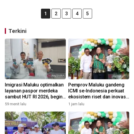
1
2
3
4
5
Terkini
Imigrasi Maluku optimalkan
Pemprov Maluku gandeng
layanan paspor merdeka
ICMI se-Indonesia perkuat
sambut HUT RI 2026, begini
ekosistem riset dan inovasi
kata Kakanwil
daerah
59 menit lalu
1 jam lalu