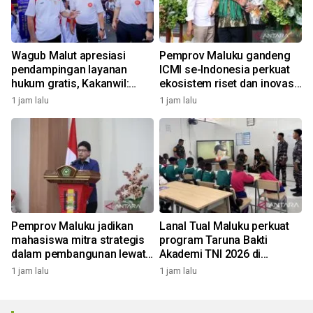
Wagub Malut apresiasi
Pemprov Maluku gandeng
pendampingan layanan
ICMI se-Indonesia perkuat
hukum gratis, Kakanwil:
ekosistem riset dan inovasi
Pencatatan Hak Cipta Musik
daerah
1 jam lalu
1 jam lalu
kini Rp0
Pemprov Maluku jadikan
Lanal Tual Maluku perkuat
mahasiswa mitra strategis
program Taruna Bakti
dalam pembangunan lewat
Akademi TNI 2026 di
gagasan konstruktif
Sekolah Rakyat
1 jam lalu
1 jam lalu