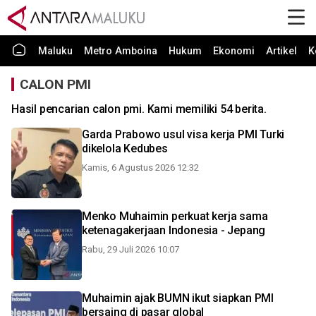
Maluku
Metro Amboina
Hukum
Ekonomi
Artikel
K
CALON PMI
Hasil pencarian calon pmi. Kami memiliki 54 berita.
Garda Prabowo usul visa kerja PMI Turki
dikelola Kedubes
Kamis, 6 Agustus 2026 12:32
Menko Muhaimin perkuat kerja sama
ketenagakerjaan Indonesia - Jepang
Rabu, 29 Juli 2026 10:07
Muhaimin ajak BUMN ikut siapkan PMI
bersaing di pasar global