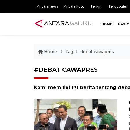
Antaranews
Antara Foto
Terkini
Terpopuler
HOME
NASIO
Home
Tag
debat cawapres
#DEBAT CAWAPRES
Kami memiliki 171 berita tentang deb