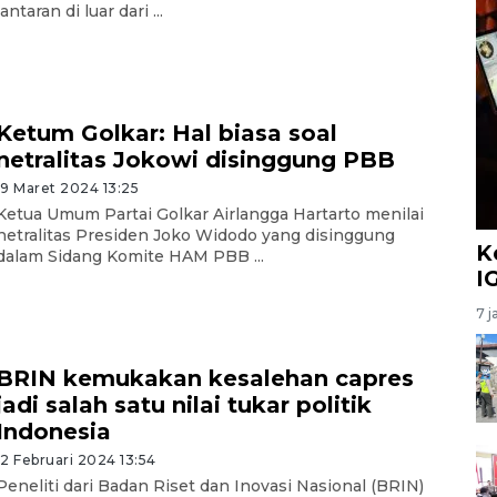
lantaran di luar dari ...
Ketum Golkar: Hal biasa soal
netralitas Jokowi disinggung PBB
19 Maret 2024 13:25
Ketua Umum Partai Golkar Airlangga Hartarto menilai
netralitas Presiden Joko Widodo yang disinggung
K
dalam Sidang Komite HAM PBB ...
I
7 j
BRIN kemukakan kesalehan capres
jadi salah satu nilai tukar politik
Indonesia
12 Februari 2024 13:54
Peneliti dari Badan Riset dan Inovasi Nasional (BRIN)