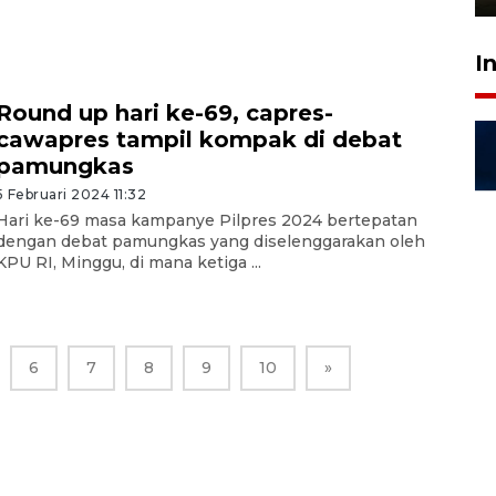
I
Round up hari ke-69, capres-
cawapres tampil kompak di debat
pamungkas
5 Februari 2024 11:32
Hari ke-69 masa kampanye Pilpres 2024 bertepatan
dengan debat pamungkas yang diselenggarakan oleh
KPU RI, Minggu, di mana ketiga ...
6
7
8
9
10
»