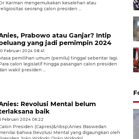
Dr Karman mengemukakan kesalehan atau
religiositas seorang calon presiden ...
Anies, Prabowo atau Ganjar? Intip
peluang yang jadi pemimpin 2024
10 Februari 2024 08:41
Masa pemilihan umum (pemilu) tinggal sebentar lagi.
Para calon legislatif hingga pasangan calon presiden
dan wakil presiden ...
F
Anies: Revolusi Mental belum
terlaksana baik
6 Februari 2024 06:22
Calon Presiden (Capres)&nbsp;Anies Baswedan
menilai bahwa Revolusi Mental yang digaungkan oleh
Presiden Joko Widodo (Joko Widodo) ...