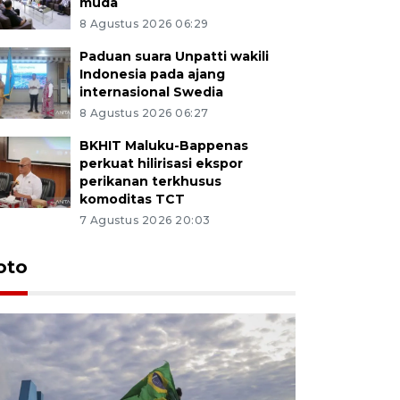
muda
8 Agustus 2026 06:29
Paduan suara Unpatti wakili
Indonesia pada ajang
internasional Swedia
8 Agustus 2026 06:27
BKHIT Maluku-Bappenas
perkuat hilirisasi ekspor
perikanan terkhusus
komoditas TCT
7 Agustus 2026 20:03
Euforia s
oto
Ternate
4 Juli 2026 11:1