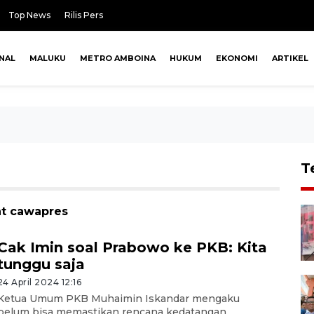
Top News
Rilis Pers
NAL
MALUKU
METRO AMBOINA
HUKUM
EKONOMI
ARTIKEL
T
at cawapres
Cak Imin soal Prabowo ke PKB: Kita
tunggu saja
24 April 2024 12:16
Ketua Umum PKB Muhaimin Iskandar mengaku
belum bisa memastikan rencana kedatangan