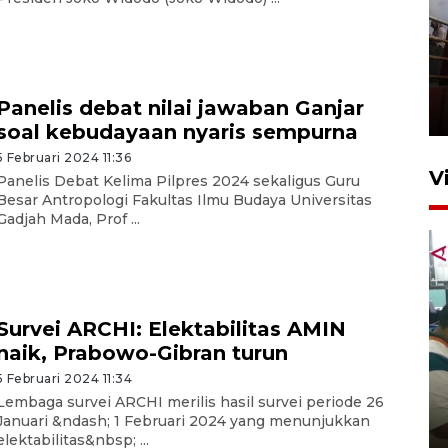
Unjuk rasa protes penataan
Pasar Higienis
Panelis debat nilai jawaban Ganjar
5 Mei 2026 05:32
soal kebudayaan nyaris sempurna
5 Februari 2024 11:36
V
Panelis Debat Kelima Pilpres 2024 sekaligus Guru
Besar Antropologi Fakultas Ilmu Budaya Universitas
Gadjah Mada, Prof ...
Survei ARCHI: Elektabilitas AMIN
naik, Prabowo-Gibran turun
Ambon ajak semua pihak buka
5 Februari 2024 11:34
ruang pada anak di lembaga
Lembaga survei ARCHI merilis hasil survei periode 26
pembinaan
Januari &ndash; 1 Februari 2024 yang menunjukkan
23 Juli 2026 14:28
elektabilitas&nbsp; ...