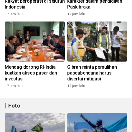
Rakyat beroperasi di seluruh
karakter dalam pendidikan
Indonesia
Paskibraka
17 jam lalu
17 jam lalu
Mendag dorong RI-India
Gibran minta pemulihan
kuatkan akses pasar dan
pascabencana harus
investasi
disertai mitigasi
17 jam lalu
17 jam lalu
Foto