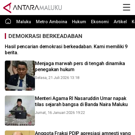
Maluku
Metro Amboina
Hukum
Ekonomi
Artikel
K
DEMOKRASI BERKEADABAN
Hasil pencarian demokrasi berkeadaban. Kami memiliki 9
berita.
Menjaga marwah pers di tengah dinamika
penegakan hukum
Selasa, 21 Juli 2026 13:18
Menteri Agama RI Nasaruddin Umar napak
tilas sejarah bangsa di Banda Naira Maluku
Jumat, 16 Januari 2026 19:22
Anggota Fraksi PDIP apresiasi amnesti yang