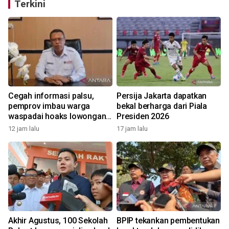
Terkini
Cegah informasi palsu,
Persija Jakarta dapatkan
pemprov imbau warga
bekal berharga dari Piala
waspadai hoaks lowongan
Presiden 2026
kerja Blok Masela
12 jam lalu
17 jam lalu
Akhir Agustus, 100 Sekolah
BPIP tekankan pembentukan