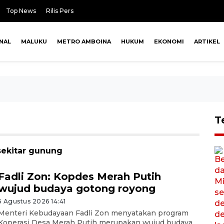
Top News
Rilis Pers
NAL
MALUKU
METRO AMBOINA
HUKUM
EKONOMI
ARTIKEL
T
sekitar gunung
Fadli Zon: Kopdes Merah Putih
wujud budaya gotong royong
5 Agustus 2026 14:41
Menteri Kebudayaan Fadli Zon menyatakan program
Koperasi Desa Merah Putih merupakan wujud budaya