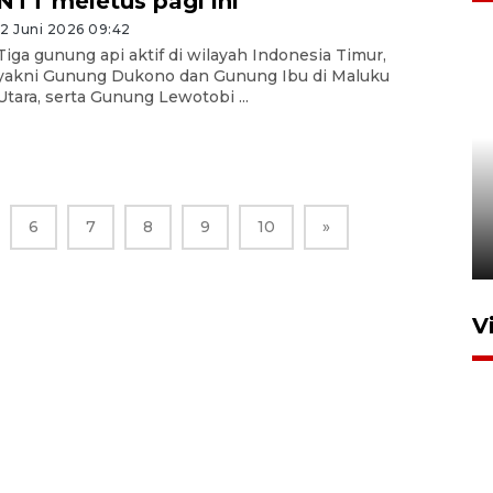
NTT meletus pagi ini
12 Juni 2026 09:42
Tiga gunung api aktif di wilayah Indonesia Timur,
yakni Gunung Dukono dan Gunung Ibu di Maluku
Utara, serta Gunung Lewotobi ...
Unjuk rasa protes penataan
Pasar Higienis
6
7
8
9
10
»
5 Mei 2026 05:32
V