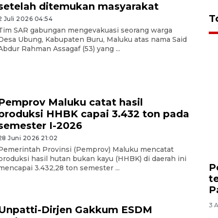
setelah ditemukan masyarakat
T
2 Juli 2026 04:54
Tim SAR gabungan mengevakuasi seorang warga
Desa Ubung, Kabupaten Buru, Maluku atas nama Said
Abdur Rahman Assagaf (53) yang ...
Pemprov Maluku catat hasil
produksi HHBK capai 3.432 ton pada
semester I-2026
28 Juni 2026 21:02
Pemerintah Provinsi (Pemprov) Maluku mencatat
produksi hasil hutan bukan kayu (HHBK) di daerah ini
P
mencapai 3.432,28 ton semester ...
t
P
3 
Unpatti-Dirjen Gakkum ESDM