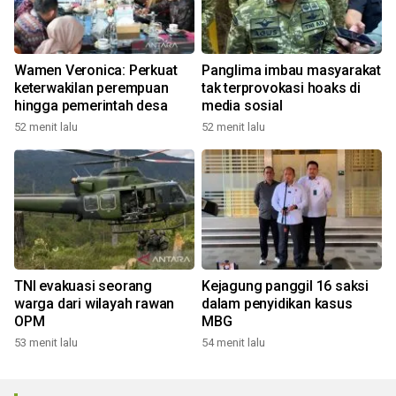
Wamen Veronica: Perkuat
Panglima imbau masyarakat
keterwakilan perempuan
tak terprovokasi hoaks di
hingga pemerintah desa
media sosial
52 menit lalu
52 menit lalu
TNI evakuasi seorang
Kejagung panggil 16 saksi
warga dari wilayah rawan
dalam penyidikan kasus
OPM
MBG
53 menit lalu
54 menit lalu