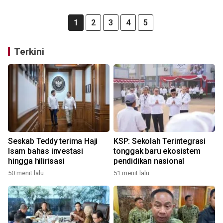
1
2
3
4
5
Terkini
Seskab Teddy terima Haji
KSP: Sekolah Terintegrasi
Isam bahas investasi
tonggak baru ekosistem
hingga hilirisasi
pendidikan nasional
50 menit lalu
51 menit lalu