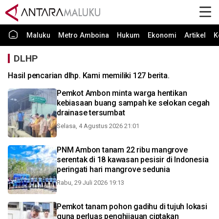
Maluku
Metro Amboina
Hukum
Ekonomi
Artikel
K
DLHP
Hasil pencarian dlhp. Kami memiliki 127 berita.
Pemkot Ambon minta warga hentikan
kebiasaan buang sampah ke selokan cegah
drainase tersumbat
Selasa, 4 Agustus 2026 21:01
PNM Ambon tanam 22 ribu mangrove
serentak di 18 kawasan pesisir di Indonesia
peringati hari mangrove sedunia
Rabu, 29 Juli 2026 19:13
Pemkot tanam pohon gadihu di tujuh lokasi
guna perluas penghijauan ciptakan