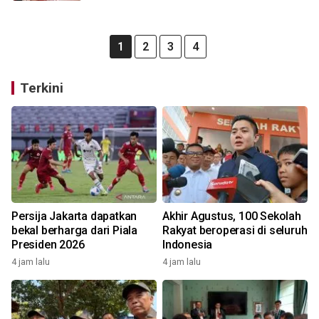
1
2
3
4
Terkini
Persija Jakarta dapatkan
Akhir Agustus, 100 Sekolah
bekal berharga dari Piala
Rakyat beroperasi di seluruh
Presiden 2026
Indonesia
4 jam lalu
4 jam lalu