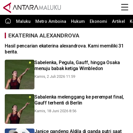
Maluku
Metro Amboina
Hukum
Ekonomi
Artikel
K
EKATERINA ALEXANDROVA
Hasil pencarian ekaterina alexandrova. Kami memiliki 31
berita.
Sabelenka, Pegula, Gauff, hingga Osaka
menuju babak ketiga Wimbledon
Kamis, 2 Juli 2026 11:59
Sabalenka melenggang ke perempat final,
Gauff terhenti di Berlin
Kamis, 18 Juni 2026 8:56
Janice gandeng Aldila di ganda putri saat