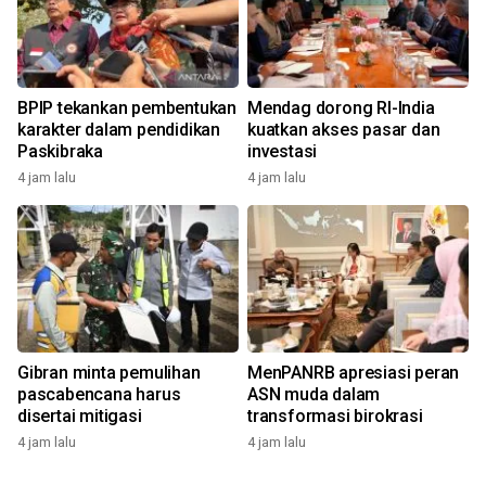
BPIP tekankan pembentukan
Mendag dorong RI-India
karakter dalam pendidikan
kuatkan akses pasar dan
Paskibraka
investasi
4 jam lalu
4 jam lalu
Gibran minta pemulihan
MenPANRB apresiasi peran
pascabencana harus
ASN muda dalam
disertai mitigasi
transformasi birokrasi
4 jam lalu
4 jam lalu