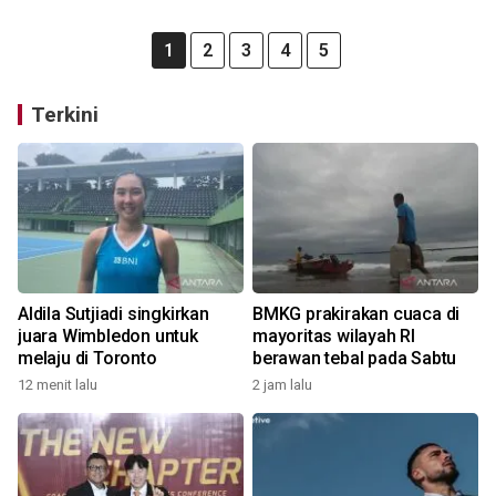
1
2
3
4
5
Terkini
Aldila Sutjiadi singkirkan
BMKG prakirakan cuaca di
juara Wimbledon untuk
mayoritas wilayah RI
melaju di Toronto
berawan tebal pada Sabtu
12 menit lalu
2 jam lalu