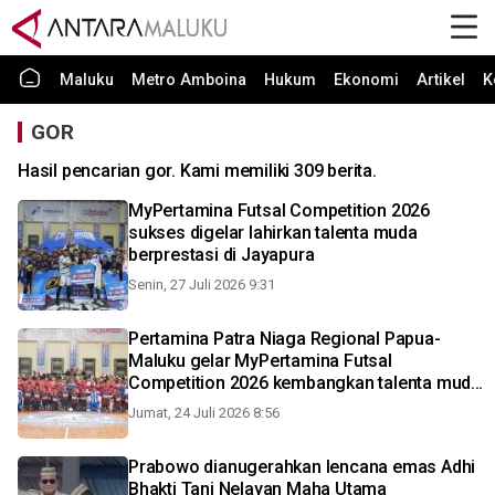
Maluku
Metro Amboina
Hukum
Ekonomi
Artikel
K
GOR
Hasil pencarian gor. Kami memiliki 309 berita.
MyPertamina Futsal Competition 2026
sukses digelar lahirkan talenta muda
berprestasi di Jayapura
Senin, 27 Juli 2026 9:31
Pertamina Patra Niaga Regional Papua-
Maluku gelar MyPertamina Futsal
Competition 2026 kembangkan talenta muda
Papua
Jumat, 24 Juli 2026 8:56
Prabowo dianugerahkan lencana emas Adhi
Bhakti Tani Nelayan Maha Utama