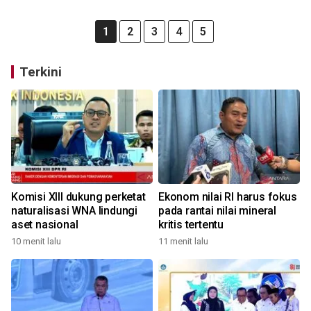
1
2
3
4
5
Terkini
Komisi XIII dukung perketat
Ekonom nilai RI harus fokus
naturalisasi WNA lindungi
pada rantai nilai mineral
aset nasional
kritis tertentu
10 menit lalu
11 menit lalu