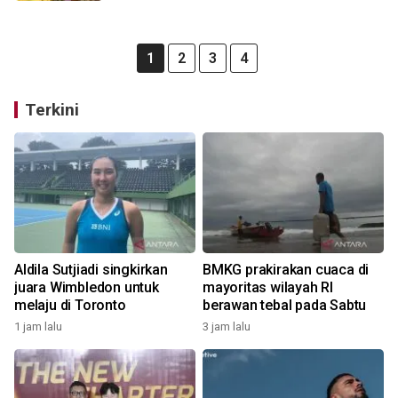
1
2
3
4
Terkini
Aldila Sutjiadi singkirkan
BMKG prakirakan cuaca di
juara Wimbledon untuk
mayoritas wilayah RI
melaju di Toronto
berawan tebal pada Sabtu
1 jam lalu
3 jam lalu