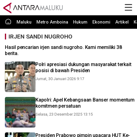
Maluku
Metro Amboina
Hukum
Ekonomi
Artikel
K
IRJEN SANDI NUGROHO
Hasil pencarian irjen sandi nugroho. Kami memiliki 38
berita.
Polri apresiasi dukungan masyarakat terkait
posisi di bawah Presiden
Jumat, 30 Januari 2026 9:17
Kapolri: Apel Kebangsaan Banser momentum
komitmen persatuan
Selasa, 23 Desember 2025 13:15
Presiden Prabowo pimpin upacara HUT Ke-