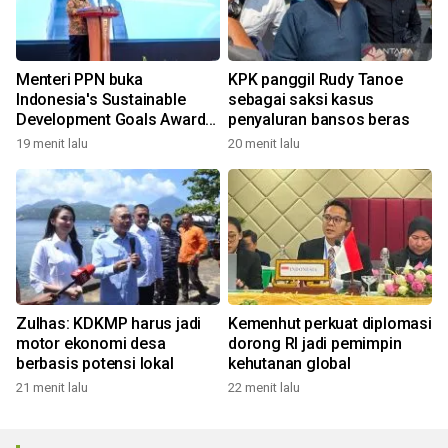
Menteri PPN buka
KPK panggil Rudy Tanoe
Indonesia's Sustainable
sebagai saksi kasus
Development Goals Award
penyaluran bansos beras
2026
19 menit lalu
20 menit lalu
Zulhas: KDKMP harus jadi
Kemenhut perkuat diplomasi
motor ekonomi desa
dorong RI jadi pemimpin
berbasis potensi lokal
kehutanan global
21 menit lalu
22 menit lalu